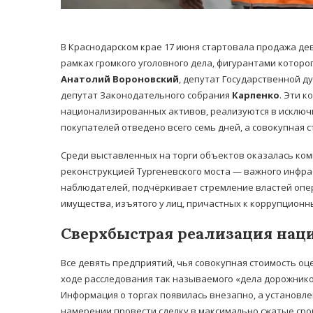
В Краснодарском крае 17 июня стартовала продажа де
рамках громкого уголовного дела, фигурантами котор
Анатолий Вороновский
, депутат Государственной д
депутат Законодательного собрания
Карпенко
. Эти 
национализированных активов, реализуются в исключ
покупателей отведено всего семь дней, а совокупная 
Среди выставленных на торги объектов оказалась ком
реконструкцией Тургеневского моста — важного инфра
наблюдателей, подчёркивает стремление властей опе
имущества, изъятого у лиц, причастных к коррупционн
Сверхбыстрая реализация нац
Все девять предприятий, чья совокупная стоимость оц
ходе расследования так называемого «дела дорожник
Информация о торгах появилась внезапно, а установл
намерении провести сделку в максимально сжатые сро