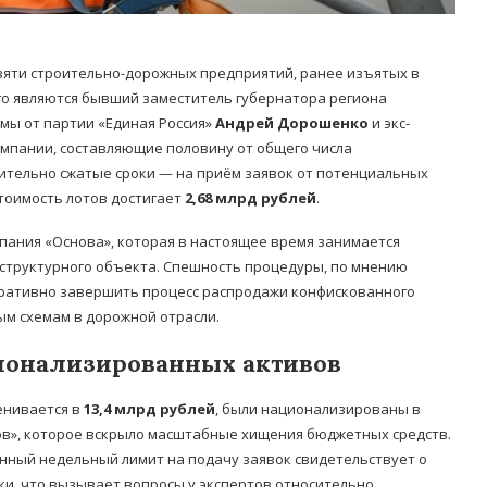
вяти строительно-дорожных предприятий, ранее изъятых в
ого являются бывший заместитель губернатора региона
умы от партии «Единая Россия»
Андрей Дорошенко
и экс-
компании, составляющие половину от общего числа
ительно сжатые сроки — на приём заявок от потенциальных
стоимость лотов достигает
2,68 млрд рублей
.
пания «Основа», которая в настоящее время занимается
структурного объекта. Спешность процедуры, по мнению
ративно завершить процесс распродажи конфискованного
ым схемам в дорожной отрасли.
ионализированных активов
енивается в
13,4 млрд рублей
, были национализированы в
ов», которое вскрыло масштабные хищения бюджетных средств.
енный недельный лимит на подачу заявок свидетельствует о
ки, что вызывает вопросы у экспертов относительно