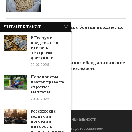
ЧИТАЙТЕ ТАКЖЕ
В Краснодаре бензин продают по
269 рублей
В Госдуме
предложили
сделать
лекарства
доступнее
Лидеры рынка обсудили влияние
22.07.2026
ИИ на недвижимость
Пенсионеры
имеют право на
скрытые
выплаты
20.07.2026
Российские
водители
Политика конфиденциальности
потеряли
интерес к
@2026 - Pressamyra.ru. Все права защищены.
отечественным